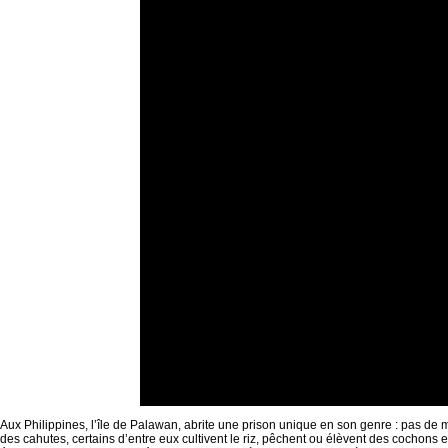
Aux Philippines, l’île de Palawan, abrite une prison unique en son genre : pas de m
des cahutes, certains d’entre eux cultivent le riz, pêchent ou élèvent des cochons e