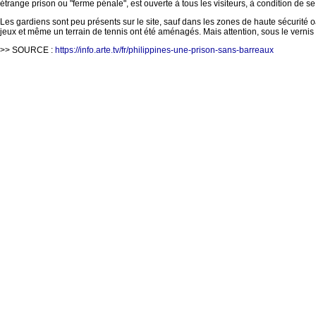
étrange prison ou "ferme pénale", est ouverte à tous les visiteurs, à condition de se
Les gardiens sont peu présents sur le site, sauf dans les zones de haute sécurité oà
jeux et même un terrain de tennis ont été aménagés. Mais attention, sous le vernis 
>> SOURCE :
https://info.arte.tv/fr/philippines-une-prison-sans-barreaux