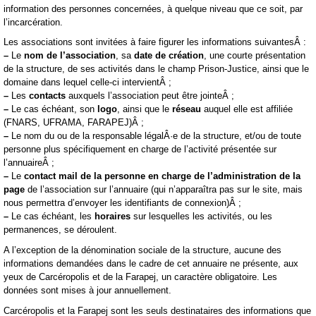
information des personnes concernées, à quelque niveau que ce soit, par
l’incarcération.
Les associations sont invitées à faire figurer les informations suivantesÂ :
–
Le
nom de l’association
, sa
date de création
, une courte présentation
de la structure, de ses activités dans le champ Prison-Justice, ainsi que le
domaine dans lequel celle-ci intervientÂ ;
–
Les
contacts
auxquels l’association peut être jointeÂ ;
–
Le cas échéant, son
logo
, ainsi que le
réseau
auquel elle est affiliée
(FNARS, UFRAMA, FARAPEJ)Â ;
–
Le nom du ou de la responsable légalÂ·e de la structure, et/ou de toute
personne plus spécifiquement en charge de l’activité présentée sur
l’annuaireÂ ;
–
Le
contact mail de la personne en charge de l’administration de la
page
de l’association sur l’annuaire (qui n’apparaîtra pas sur le site, mais
nous permettra d’envoyer les identifiants de connexion)Â ;
–
Le cas échéant, les
horaires
sur lesquelles les activités, ou les
permanences, se déroulent.
A l’exception de la dénomination sociale de la structure, aucune des
informations demandées dans le cadre de cet annuaire ne présente, aux
yeux de Carcéropolis et de la Farapej, un caractère obligatoire. Les
données sont mises à jour annuellement.
Carcéropolis et la Farapej sont les seuls destinataires des informations que