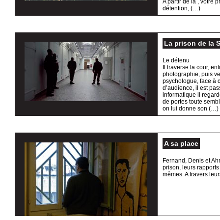
A partir de là , votre
détention, (…)
La prison de la 
Le détenu
Il traverse la cour, en
photographie, puis v
psychologue, face à c
d’audience, il est pas
informatique il regar
de portes toute sembl
on lui donne son (…)
A sa place
Fernand, Denis et Ahme
prison, leurs rapports
mêmes. A travers leur