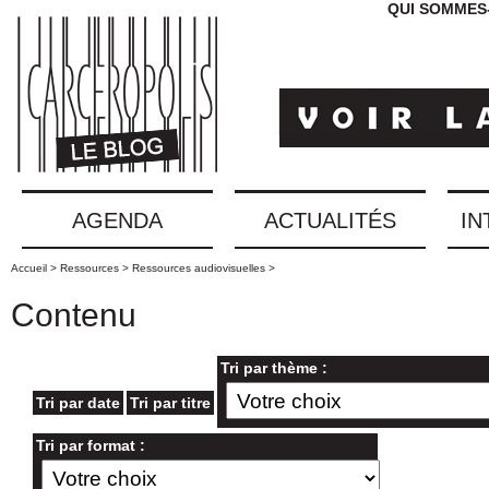
QUI SOMMES
AGENDA
ACTUALITÉS
IN
Accueil >
Ressources >
Ressources audiovisuelles >
Contenu
Tri par thème :
Tri par date
Tri par titre
Tri par format :