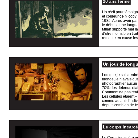
20 ans ferme
Un récit pour témoign
et couleur de Nicoby E
1985. Après avoir part
le début d’une longue
Milan supporte mal la
d’être moins bien trai
remettre en cause le
Un jour de long
Lorsque je suis rentr
monde, je n’avais que 
photographier aucun 
70% des détenus étaie
Comment ne pas réalis
Les cellules étaient «
comme autant d’indiv
depuis combien de te
Le corps incarcé
Le Corps incarcéré é