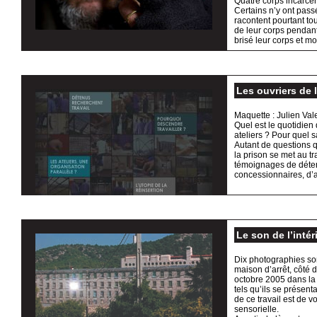
Quatre corps incarcér
Certains n’y ont pass
racontent pourtant to
de leur corps pendant
brisé leur corps et mo
Les ouvriers de 
Maquette : Julien Val
Quel est le quotidien
ateliers ? Pour quel s
Autant de questions 
la prison se met au tr
témoignages de détenu
concessionnaires, d’a
Le son de l’intér
Dix photographies so
maison d’arrêt, côté d
octobre 2005 dans la
tels qu’ils se présent
de ce travail est de v
sensorielle.