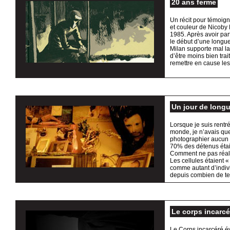
20 ans ferme
Un récit pour témoign
et couleur de Nicoby E
1985. Après avoir part
le début d’une longue
Milan supporte mal la
d’être moins bien trai
remettre en cause le
Un jour de long
Lorsque je suis rentr
monde, je n’avais que 
photographier aucun 
70% des détenus étaie
Comment ne pas réalis
Les cellules étaient «
comme autant d’indiv
depuis combien de te
Le corps incarcé
Le Corps incarcéré é