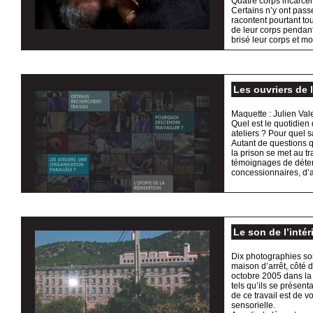
Quatre corps incarcér
Certains n’y ont pass
racontent pourtant to
de leur corps pendant
brisé leur corps et mo
Les ouvriers de 
Maquette : Julien Val
Quel est le quotidien
ateliers ? Pour quel s
Autant de questions 
la prison se met au tr
témoignages de détenu
concessionnaires, d’a
Le son de l’intér
Dix photographies so
maison d’arrêt, côté d
octobre 2005 dans la
tels qu’ils se présent
de ce travail est de v
sensorielle.