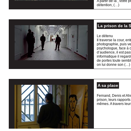
A partir de là , votre
détention, (…)
La prison de la 
Le détenu
Il traverse la cour, en
photographie, puis v
psychologue, face à c
d’audience, il est pas
informatique il regar
de portes toute sembl
on lui donne son (…)
A sa place
Fernand, Denis et Ahme
prison, leurs rapports
mêmes. A travers leur