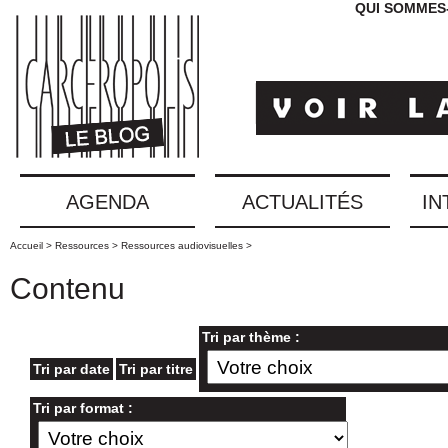
QUI SOMMES
AGENDA
ACTUALITÉS
IN
Accueil >
Ressources >
Ressources audiovisuelles >
Contenu
Tri par thème :
Tri par date
Tri par titre
Tri par format :