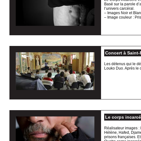
Basé sur la parole d’a
l’univers carcéral.
– Images Noir et Blanc
– Image couleur : Pr
Concert à Saint-
Les détenus qui le dé
Louko Duo. Après le c
Le corps incarcé
Réalisateur images :
Hélène, Hafed, Djamel
prisons françaises. Et