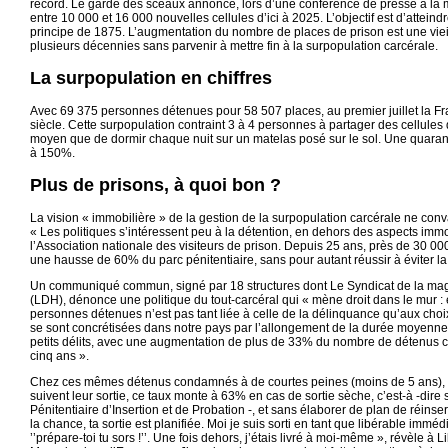
record. Le garde des sceaux annoncé, lors d’une conférence de presse à la m
entre 10 000 et 16 000 nouvelles cellules d’ici à 2025. L’objectif est d’attein
principe de 1875. L’augmentation du nombre de places de prison est une vieill
plusieurs décennies sans parvenir à mettre fin à la surpopulation carcérale.
La surpopulation en chiffres
Avec 69 375 personnes détenues pour 58 507 places, au premier juillet la Fra
siècle. Cette surpopulation contraint 3 à 4 personnes à partager des cellule
moyen que de dormir chaque nuit sur un matelas posé sur le sol. Une quaran
à 150%.
Plus de prisons, à quoi bon ?
La vision « immobilière » de la gestion de la surpopulation carcérale ne con
« Les politiques s’intéressent peu à la détention, en dehors des aspects immob
l’Association nationale des visiteurs de prison. Depuis 25 ans, près de 30 000 
une hausse de 60% du parc pénitentiaire, sans pour autant réussir à éviter la
Un communiqué commun, signé par 18 structures dont Le Syndicat de la magis
(LDH), dénonce une politique du tout-carcéral qui « mène droit dans le mur 
personnes détenues n’est pas tant liée à celle de la délinquance qu’aux choi
se sont concrétisées dans notre pays par l’allongement de la durée moyenne
petits délits, avec une augmentation de plus de 33% du nombre de détenus
cinq ans ».
Chez ces mêmes détenus condamnés à de courtes peines (moins de 5 ans), 6
suivent leur sortie, ce taux monte à 63% en cas de sortie sèche, c’est-à -dir
Pénitentiaire d’Insertion et de Probation -, et sans élaborer de plan de réinserti
la chance, ta sortie est planifiée. Moi je suis sorti en tant que libérable immé
’’prépare-toi tu sors !’’. Une fois dehors, j’étais livré à moi-même », révèle à