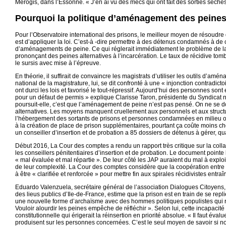
Merogis, dans l’Essonne. « J’en ai vu des mecs qui ont fait des sorties sèches 
Pourquoi la politique d’aménagement des peines 
Pour l’Observatoire international des prisons, le meilleur moyen de résoudr
est d’appliquer la loi. C’est-à -dire permettre à des détenus condamnés à de
d’aménagements de peine. Ce qui réglerait immédiatement le problème de la 
prononçant des peines alternatives à l’incarcération. Le taux de récidive tombe
le sursis avec mise à l’épreuve.
En théorie, il suffirait de convaincre les magistrats d’utiliser les outils d’am
national de la magistrature, lui, se dit confronté à une « injonction contradi
ont durci les lois et favorisé le tout-répressif. Aujourd’hui des personnes sont
pour un défaut de permis » explique Clarisse Taron, présidente du Syndicat n
poursuit-elle, c’est que l’aménagement de peine n’est pas pensé. On ne se d
alternatives. Les moyens manquent cruellement aux personnels et aux struct
l’hébergement des sortants de prisons et personnes condamnées en milieu ou
à la création de place de prison supplémentaires, pourtant ça coûte moins c
un conseiller d’insertion et de probation a 85 dossiers de détenus à gérer, q
Début 2016, La Cour des comptes a rendu un rapport très critique sur la colla
les conseillers pénitentiaires d’insertion et de probation. Le document pointe 
« mal évaluée et mal répartie ». De leur côté les JAP auraient du mal à expl
de leur complexité. La Cour des comptes considère que la coopération entre
à être « clarifiée et renforcée » pour mettre fin aux spirales récidivistes entra
Eduardo Valenzuela, secrétaire général de l’association Dialogues Citoyens, 
des lieus publics d’Ile-de-France, estime que la prison est en train de se repl
une nouvelle forme d’archaïsme avec des hommes politiques populistes qui ré
Vouloir alourdir les peines empêche de réfléchir ». Selon lui, cette incapacit
constitutionnelle qui érigerait la réinsertion en priorité absolue. « Il faut éval
produisent sur les personnes concernées. C’est le seul moyen de savoir si nos