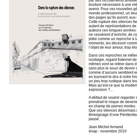
par des recrutements ambitieux
bouture nécessaire à une mémo
avenir. Pour ces nouvelles gé
monde professionnel, un lieu o
des pages qu’ils auront, eux
Cette rupture des silences f
autant de représentations de 
auteurs ces longues années p
ne cessèrent d’enrichir, de con
jetée comme un reproche à la 
moments, les décevoir comm
l’objet de leur amour, trop él
Dans ces reproches se mêlent
nostalgie, regard fraternel de
mêmes vont se retirer dans 
sans plus le souci de devoi
comme d’aucuns semblent en
en tournant le dos à notre h
un peu trop rustique dans les
Mais qu’est-ce que la modern
expression ?...
A défaut de vouloir regarder s
prendrait le risque de deveni
en champ de pierres mortes.
Que ces silences désormais r
témoignage d’une Pénitentia
passé.
Jean-Michel Armand
énap - novembre 2010