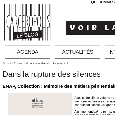
QUI SOMMES
AGENDA
ACTUALITÉS
IN
Accueil >
Actualités & documentations >
Bibliographie >
Dans la rupture des silences
ÉNAP, Collection : Mémoire des métiers pénitentia
Avec ce troisième volume se te
mémorielles laissées par nos 
conduit par Nicole Caligaris
A un moment oà¹ notre instit