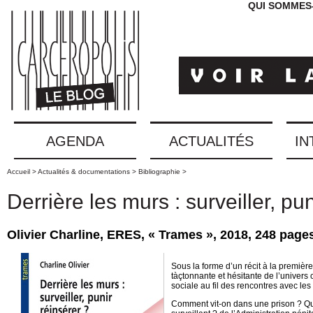
QUI SOMMES
AGENDA
ACTUALITÉS
IN
Accueil >
Actualités & documentations >
Bibliographie >
Derrière les murs : surveiller, pun
Olivier Charline, ERES, « Trames », 2018, 248 page
Sous la forme d’un récit à la premièr
tàçtonnante et hésitante de l’univers
sociale au fil des rencontres avec les
Comment vit-on dans une prison ? Quel