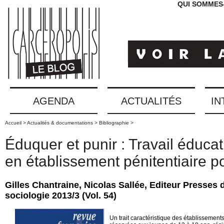
QUI SOMMES
AGENDA
ACTUALITÉS
IN
Accueil >
Actualités & documentations >
Bibliographie >
Éduquer et punir : Travail éducati
en établissement pénitentiaire p
Gilles Chantraine, Nicolas Sallée, Editeur Presses
sociologie 2013/3 (Vol. 54)
Un trait caractéristique des établissement