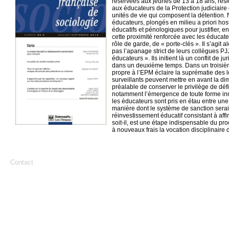
réservées aux jeunes de 13 à 18 ans, réside
aux éducateurs de la Protection judiciaire
unités de vie qui composent la détention
éducateurs, plongés en milieu a priori host
éducatifs et pénologiques pour justifier, e
cette proximité renforcée avec les éducat
rôle de garde, de « porte-clés ». Il s’agit a
pas l’apanage strict de leurs collègues PJJ
éducateurs ». Ils initient là un conflit de 
dans un deuxième temps. Dans un troisiè
propre à l’EPM éclaire la suprématie des lo
surveillants peuvent mettre en avant la dim
préalable de conserver le privilège de déf
notamment l’émergence de toute forme innov
les éducateurs sont pris en étau entre une
manière dont le système de sanction serait
réinvestissement éducatif consistant à affir
soit-il, est une étape indispensable du pr
à nouveaux frais la vocation disciplinaire de
Contact