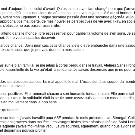
 moi d’aujourd’hui et celui d’avant. Qu’est-ce qui avait tant changé pour que j’arrive
 peine, déjà . Les conditions de détention, qui n’avaient jamais été aussi bonnes. 
is, avant mon jugement. Chaque seconde passée était une seconde gàçchée. Aujourd
pprochait de ma liberté, de mes nouvelles perspectives de vie avec Ilkay, en socié
, c’était de ne pas passer assez vite.
tend dans le monde libre est essentiel pour garder la volonté de s’en sortir. Je s
i. Je ne voulais pas les décevoir.
part de chance. Dans mon cas, cette chance a été d’être embauché dans une associ
yeux sur le sens que je pouvais donner à mes actions.
s sur le plan familial, je me jetais à corps perdu dans le travail. Ateliers Sans Fron
le, essentielle de la vie qu’était la solidarité. Je savais désormais que je ne pourra
des spirales destructrices. Le mal appelle le mal. L’exclusion à se couper du mond
on nous renvoie.
choses positives. Elle ramenait chacun à son humanité fondamentale. Elle permettait 
nnaissance, la solidarité était la seule arme assez puissante pour casser l’inertie,
gens en mouvement dans le bon sens.
c qu’un roc
r sur lequel j’avais travaillé pour ASF pendant le mois précédent, au Sénégal. Cet
taient gravées dans ma tête. Les visages tristes des enfants talibés de Saint-Loui
ns laquelle j’avais moi-même vécu. Leurs sourires, également, quand nous avions 
ent désormais pouvoir profiter.