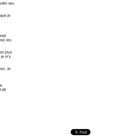
oiter ses
 que je
mait
oi, les
oir plus
 je m’y
res. Je
e,
t de