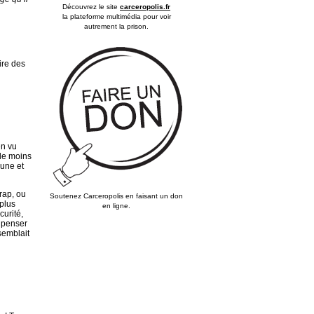
Découvrez le site
carceropolis.fr
la plateforme multimédia pour voir
autrement la prison.
ire des
en vu
 de moins
aune et
rap, ou
Soutenez Carceropolis en faisant un don
 plus
en ligne.
curité,
e penser
 semblait