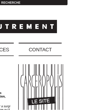
RECHERCHE
CES
CONTACT
im
ion,
 a surgi
ge qu’il