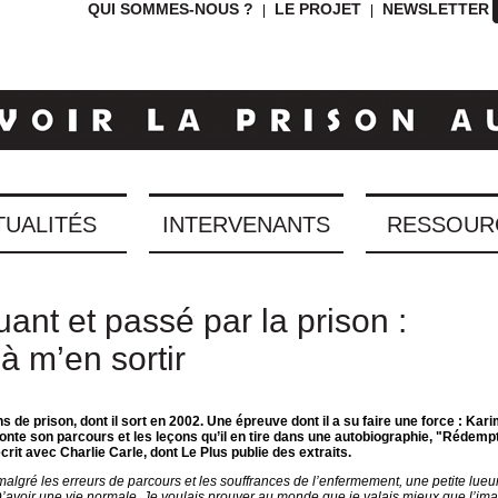
QUI SOMMES-NOUS ?
LE PROJET
NEWSLETTER
|
|
TUALITÉS
INTERVENANTS
RESSOUR
uant et passé par la prison :
à m’en sortir
ns de prison, dont il sort en 2002. Une épreuve dont il a su faire une force : Kar
onte son parcours et les leçons qu’il en tire dans une autobiographie, "Rédempt
crit avec Charlie Carle, dont Le Plus publie des extraits.
malgré les erreurs de parcours et les souffrances de l’enfermement, une petite lueur
 D’avoir une vie normale. Je voulais prouver au monde que je valais mieux que l’ima