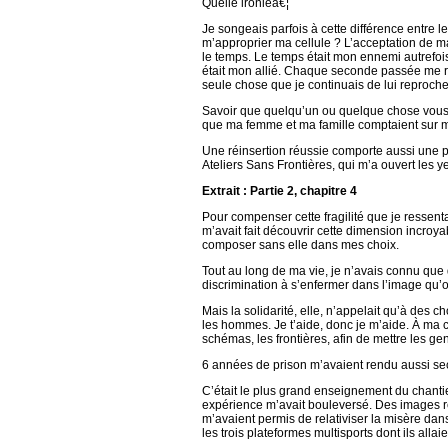
Quelle ironieâ€¦
Je songeais parfois à cette différence entre le
m’approprier ma cellule ? L’acceptation de ma
le temps. Le temps était mon ennemi autrefo
était mon allié. Chaque seconde passée me ra
seule chose que je continuais de lui reprocher
Savoir que quelqu’un ou quelque chose vous at
que ma femme et ma famille comptaient sur mo
Une réinsertion réussie comporte aussi une 
Ateliers Sans Frontières, qui m’a ouvert les 
Extrait : Partie 2, chapitre 4
Pour compenser cette fragilité que je ressentai
m’avait fait découvrir cette dimension incroyab
composer sans elle dans mes choix.
Tout au long de ma vie, je n’avais connu que 
discrimination à s’enfermer dans l’image qu’
Mais la solidarité, elle, n’appelait qu’à des 
les hommes. Je t’aide, donc je m’aide. À ma co
schémas, les frontières, afin de mettre les 
6 années de prison m’avaient rendu aussi se
C’était le plus grand enseignement du chantie
expérience m’avait bouleversé. Des images res
m’avaient permis de relativiser la misère da
les trois plateformes multisports dont ils allai