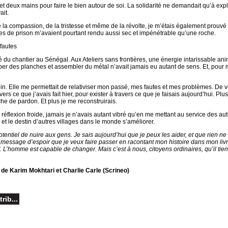
r et deux mains pour faire le bien autour de soi. La solidarité ne demandait qu’à expl
ait.
e la compassion, de la tristesse et même de la révolte, je m’étais également prouvé
s de prison m’avaient pourtant rendu aussi sec et impénétrable qu’une roche.
 fautes
é du chantier au Sénégal. Aux Ateliers sans frontières, une énergie intarissable ani
per des planches et assembler du métal n’avait jamais eu autant de sens. Et, pour m
esoin. Elle me permettait de relativiser mon passé, mes fautes et mes problèmes. De v
avers ce que j’avais fait hier, pour exister à travers ce que je faisais aujourd’hui. Plus
he de pardon. Et plus je me reconstruirais.
te réflexion froide, jamais je n’avais autant vibré qu’en me mettant au service des aut
 et le destin d’autres villages dans le monde s’améliorer.
tentiel de nuire aux gens. Je sais aujourd’hui que je peux les aider, et que rien ne
 message d’espoir que je veux faire passer en racontant mon histoire dans mon livr
. L’homme est capable de changer. Mais c’est à nous, citoyens ordinaires, qu’il tien
 de Karim Mokhtari et Charlie Carle (Scrineo)
rib...