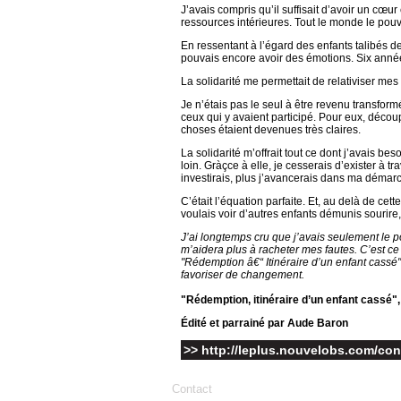
J’avais compris qu’il suffisait d’avoir un cœu
ressources intérieures. Tout le monde le pouv
En ressentant à l’égard des enfants talibés d
pouvais encore avoir des émotions. Six année
La solidarité me permettait de relativiser mes
Je n’étais pas le seul à être revenu transform
ceux qui y avaient participé. Pour eux, décou
choses étaient devenues très claires.
La solidarité m’offrait tout ce dont j’avais b
loin. Gràçce à elle, je cesserais d’exister à tr
investirais, plus j’avancerais dans ma démarc
C’était l’équation parfaite. Et, au delà de cet
voulais voir d’autres enfants démunis sourire,
J’ai longtemps cru que j’avais seulement le po
m’aidera plus à racheter mes fautes. C’est ce
"Rédemption â€“ Itinéraire d’un enfant cassé"
favoriser de changement.
"Rédemption, itinéraire d’un enfant cassé",
Édité et parrainé par Aude Baron
>> http://leplus.nouvelobs.com/cont
Contact