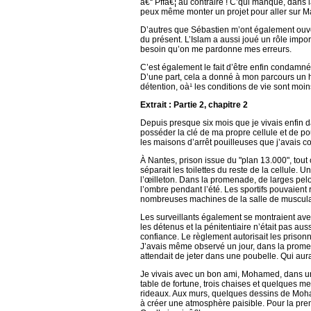
â€“ Pffâ€¦ au contraire ! C’qui manque, dans la
peux même monter un projet pour aller sur Mar
D’autres que Sébastien m’ont également ouver
du présent. L’Islam a aussi joué un rôle impo
besoin qu’on me pardonne mes erreurs.
C’est également le fait d’être enfin condamné
D’une part, cela a donné à mon parcours un ho
détention, oà¹ les conditions de vie sont moins
Extrait : Partie 2, chapitre 2
Depuis presque six mois que je vivais enfin d
posséder la clé de ma propre cellule et de pou
les maisons d’arrêt pouilleuses que j’avais c
À Nantes, prison issue du "plan 13.000", tou
séparait les toilettes du reste de la cellule. 
l’œilleton. Dans la promenade, de larges pel
l’ombre pendant l’été. Les sportifs pouvaient r
nombreuses machines de la salle de musculatio
Les surveillants également se montraient aven
les détenus et la pénitentiaire n’était pas auss
confiance. Le règlement autorisait les prison
J’avais même observé un jour, dans la prome
attendait de jeter dans une poubelle. Qui aur
Je vivais avec un bon ami, Mohamed, dans un
table de fortune, trois chaises et quelques me
rideaux. Aux murs, quelques dessins de Moha
à créer une atmosphère paisible. Pour la premi