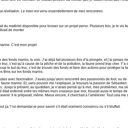
, sa révélation. Le mien est venu essentiellement de mes rencontres.
t du matériel disponible pour bosser sur un projet perso. Plusieurs fois, je le vis fa
rêvait de monter.
marine. C’est mon projet.
es fonds marins, tu vois. J’ai déjà fait plusieurs fois d’la plongée, et j’ai jamais ri
 truc, c’est qu’à cause de la pêche et de la pollution, la faune prend trop cher. Y’a
up le but du truc, c’est de trouver des fonds et faire des actions pour protéger la f
es films sur les fonds marins.
outais avec fascination. J’avais jusqu’alors rencontré des passionnés de foot, ou de 
aune marine. Et, sans pouvoir me l’expliquer, je trouvais la passion de Sébastien
es. Jusqu’à présent, au quotidien, je n’avais pensé qu’à moi, mes problèmes, ma sé
’il était enfermé entre les mêmes murs crasseux que moi, trouvait aussi le temps d
l’avenir. Il le préparait, même. Mieux encore, il cherchait à l’améliorer. Tout cela me
ut ça ? lui demandai-je pour savoir s’il était vraiment convaincu ou s’il bluffait.
¦