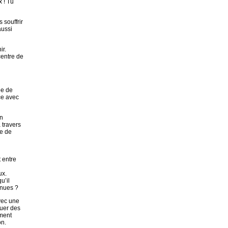
x ! Tu
 souffrir
aussi
ir.
centre de
ée de
ce avec
on
 travers
me de
 entre
ux.
u’il
nnues ?
vec une
quer des
ement
on.