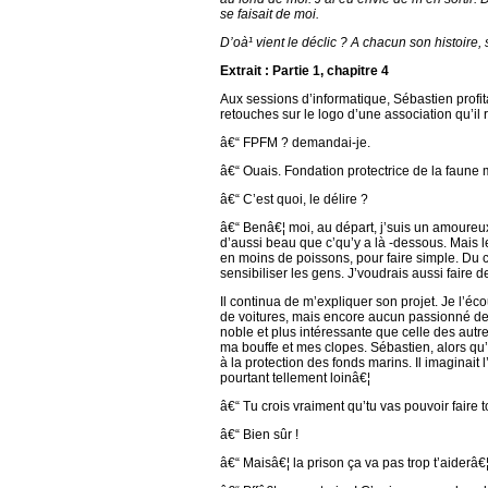
se faisait de moi.
D’oà¹ vient le déclic ? A chacun son histoire
Extrait : Partie 1, chapitre 4
Aux sessions d’informatique, Sébastien profitai
retouches sur le logo d’une association qu’il 
â€“ FPFM ? demandai-je.
â€“ Ouais. Fondation protectrice de la faune 
â€“ C’est quoi, le délire ?
â€“ Benâ€¦ moi, au départ, j’suis un amoureux d
d’aussi beau que c’qu’y a là -dessous. Mais le
en moins de poissons, pour faire simple. Du co
sensibiliser les gens. J’voudrais aussi faire d
Il continua de m’expliquer son projet. Je l’éc
de voitures, mais encore aucun passionné de f
noble et plus intéressante que celle des autr
ma bouffe et mes clopes. Sébastien, alors qu
à la protection des fonds marins. Il imaginait 
pourtant tellement loinâ€¦
â€“ Tu crois vraiment qu’tu vas pouvoir faire to
â€“ Bien sûr !
â€“ Maisâ€¦ la prison ça va pas trop t’aiderâ€