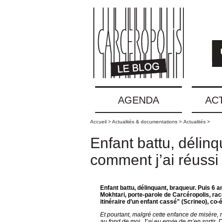
AGENDA
AC
Accueil >
Actualités & documentations >
Actualités >
Enfant battu, délinq
comment j’ai réussi 
Enfant battu, délinquant, braqueur. Puis 6 a
Mokhtari, porte-parole de Carcéropolis, rac
itinéraire d’un enfant cassé" (Scrineo), co-é
Et pourtant, malgré cette enfance de misère, 
au fond de moi. J’ai eu envie de m’en sortir.