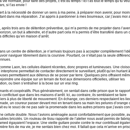
 vie normale, pour faire des projets, c’est du temps ! Ici t’as tout le temps qu’tu veu
s, si t’as envie !
t à la nécessité de donner un sens à ma peine, à préparer mon avenir, pour moins
rtant dans ma réparation. J’ai appris à pardonner à mes bourreaux, car j’avais moi 
, après trois ans de détention préventive, qui m’a permis de me projeter dans l’aven
rizon, un but à atteindre, et d’autre part cela m’a permis d’être transféré dans un 
 difficiles qu’en maison d’arrêt.
ans un centre de détention, je n’arrivais toujours pas à accepter complètement l’id
voir naviguer librement dans la coursive. Pourtant, ce n’était pas la seule différen
onnues.
t comme Laon, les cellules étaient récentes, donc propres et lumineuses. Une clois
Un interphone permettait de contacter directement le surveillant, plutôt qu’en hurlant à
ouses permettaient aux détenus de se poser par terre. Quelques pins offraient mê
ejoindre une équipe sur un terrain de foot aux dimensions officielles, utiliser les
n, ou bien s’entraîner à la boxe sur un vrai ring.
ants et coopératifs. Plus généralement, on sentait dans cette prison que le rapport
i conflictuel que dans les maisons d’arrêt. Ici, au contraire, ils semblaient se faire
niers à plus de liberté de mouvement. En échange, ces derniers respectaient les lie
nade, un coureur passer devant moi en tenant dans sa main les pelures d’orange q
ait eu le souci de ne pas salir la promenade dans les autres prisons que j’avais co
e cellule double. Nous l’avions aménagée aussi confortablement que possible, a
ubles bricolés. Un rouleau de tissu rapporté de l’atelier nous avait permis de fabri
med égayaient l’espace. Une vieille guitare posée contre le mur contribuait égal
ère fois de ma vie, je me sentais bien chez moi. Il fallait que cela m’arrive en pris