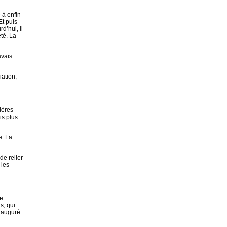
 à enfin
Et puis
’hui, il
té. La
avais
ation,
tières
is plus
e. La
de relier
 les
te
s, qui
inauguré