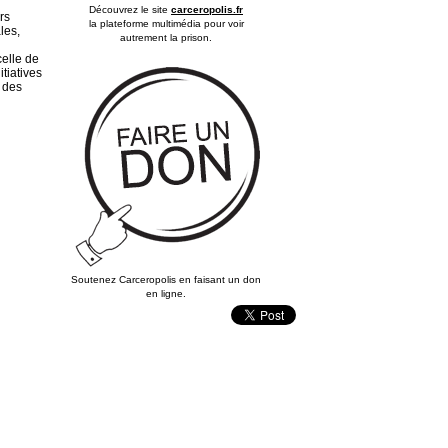
Découvrez le site
carceropolis.fr
rs
la plateforme multimédia pour voir
les,
autrement la prison.
celle de
tiatives
, des
Soutenez Carceropolis en faisant un don
en ligne.