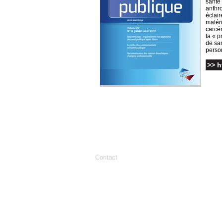
santé 
anthr
éclair
matéri
carcér
la « p
de san
perso
>> h
Contact