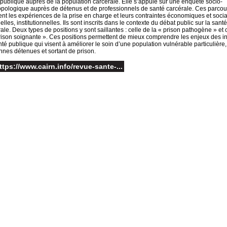
publique auprès de la population carcérale. Elle s’appuie sur une enquête socio-
opologique auprès de détenus et de professionnels de santé carcérale. Ces parcou
ent les expériences de la prise en charge et leurs contraintes économiques et socia
elles, institutionnelles. Ils sont inscrits dans le contexte du débat public sur la santé
ale. Deux types de positions y sont saillantes : celle de la « prison pathogène » et 
rison soignante ». Ces positions permettent de mieux comprendre les enjeux des ini
té publique qui visent à améliorer le soin d’une population vulnérable particulière
nnes détenues et sortant de prison.
ttps://www.cairn.info/revue-sante-...