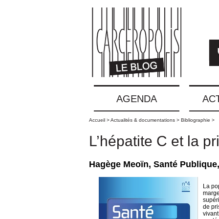
AGENDA
AC
Accueil >
Actualités & documentations >
Bibliographie >
L’hépatite C et la p
Hagège Meoïn, Santé Publique, 2
La pop
marge
supér
de pr
vivant