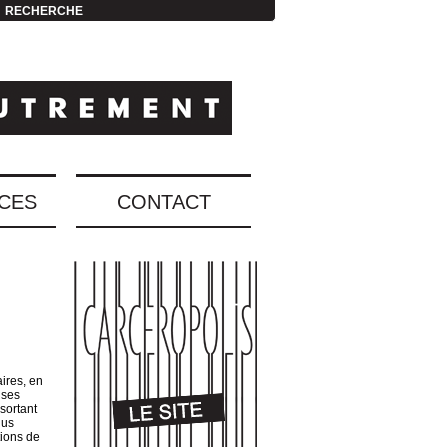
RECHERCHE
CES
CONTACT
aires, en
uses
sortant
nus
tions de