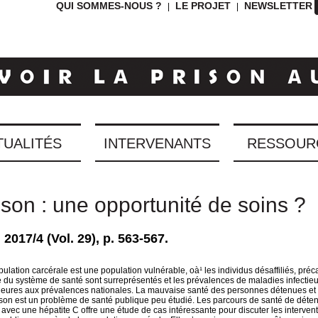
QUI SOMMES-NOUS ?
LE PROJET
NEWSLETTER
|
|
TUALITÉS
INTERVENANTS
RESSOUR
rison : une opportunité de soins ?
017/4 (Vol. 29), p. 563-567.
ulation carcérale est une population vulnérable, oà¹ les individus désaffiliés, préc
 du système de santé sont surreprésentés et les prévalences de maladies infectie
ieures aux prévalences nationales. La mauvaise santé des personnes détenues et 
ison est un problème de santé publique peu étudié. Les parcours de santé de déte
 avec une hépatite C offre une étude de cas intéressante pour discuter les interven