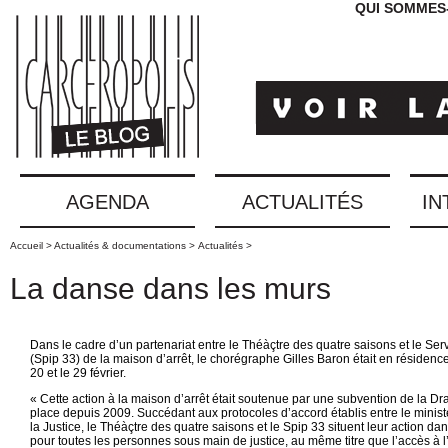
QUI SOMMES
AGENDA
ACTUALITÉS
IN
Accueil >
Actualités & documentations >
Actualités >
La danse dans les murs
Dans le cadre d’un partenariat entre le Théàçtre des quatre saisons et le Serv
(Spip 33) de la maison d’arrêt, le chorégraphe Gilles Baron était en résidenc
20 et le 29 février.
« Cette action à la maison d’arrêt était soutenue par une subvention de la Dra
place depuis 2009. Succédant aux protocoles d’accord établis entre le minist
la Justice, le Théàçtre des quatre saisons et le Spip 33 situent leur action da
pour toutes les personnes sous main de justice, au même titre que l’accès à l’