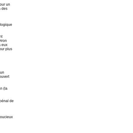
pour un
% des
 logique
nt
viron
à eux
our plus
’un
ouvert
n (la
 pénal de
 soucieux