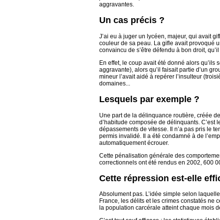
aggravantes.
Un cas précis ?
J’ai eu à juger un lycéen, majeur, qui avait g
couleur de sa peau. La gifle avait provoqué un
convaincu de s’être défendu à bon droit, qu’il
En effet, le coup avait été donné alors qu’ils
aggravante), alors qu’il faisait partie d’un g
mineur l’avait aidé à repérer l’insulteur (tr
domaines...
Lesquels par exemple ?
Une part de la délinquance routière, créée d
d’habitude composée de délinquants. C’est le 
dépassements de vitesse. Il n’a pas pris le tem
permis invalidé. Il a été condamné à de l’emp
automatiquement écrouer.
Cette pénalisation générale des comporteme
correctionnels ont été rendus en 2002, 600 0
Cette répression est-elle eff
Absolument pas. L’idée simple selon laquelle 
France, les délits et les crimes constatés ne 
la population carcérale atteint chaque mois 