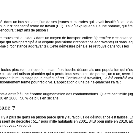
iflé, dans un bus scolaire, l’un de ses jeunes camarades qui l’avait insulté à cause d
 jour d’incapacité totale de travail (ITT). J’ai dû expliquer au jeune homme, qui étai
 encourait sept ans de prison !
 se trouvaient tous deux dans un moyen de transport collectif (première circonstance
roupe qui avait participé à la dispute (deuxième circonstance aggravante) et dans le
oisième circonstance aggravante). Cette démesure pénale se retrouve dans tous les
e toutes pièces depuis quelques années, touche désormais une population qui n’es
cas de cet artisan plombier qui a perdu tous ses points de permis, un à un, avec d
ps de faire un stage pour les récupérer. Continuant à travailler, il a été contrôlé a
risonnement ferme pour récidive. L’application d’une peine-plancher l’a fait
nts a entraîné une énorme augmentation des condamnations. Quatre cent mille ju
00 en 2008 : 50 % de plus en six ans !
icace ?
il y a plus de gens en prison parce qu’il y aurait plus de délinquance est fausse. E
cessent de décroître : 51,7 pour mille habitants en 2001, 34,8 pour mille en 2010, al
de nouveaux records.