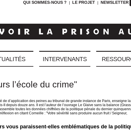
QUI SOMMES-NOUS ?
LE PROJET
NEWSLETTER
|
|
TUALITÉS
INTERVENANTS
RESSOUR
urs l’école du crime"
é de d’application des peines au tribunal de grande instance de Paris, enseigne la
ris-II depuis douze ans. Il est l’auteur de l’ouvrage Le Glaive sans la balance (Grass
i rassemble toutes les données chiffrées de la politique pénale du dernier quinquenn
réflexion en citant Corneille : "Votre sévérité sans produire aucun fruit / Seigneur,
rs vous paraissent-elles emblématiques de la politi