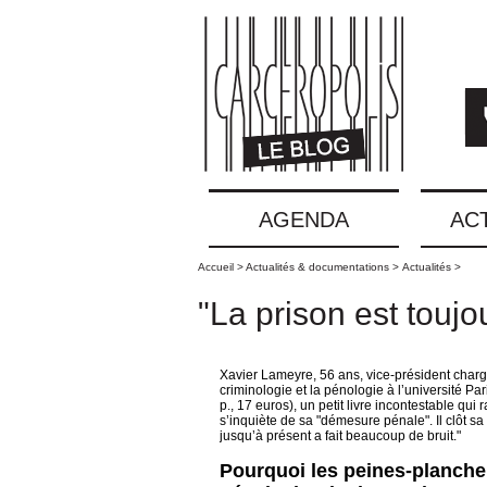
AGENDA
AC
Accueil >
Actualités & documentations >
Actualités >
"La prison est toujo
Xavier Lameyre, 56 ans, vice-président charg
criminologie et la pénologie à l’université Pa
p., 17 euros), un petit livre incontestable qu
s’inquiète de sa "démesure pénale". Il clôt sa 
jusqu’à présent a fait beaucoup de bruit."
Pourquoi les peines-planche