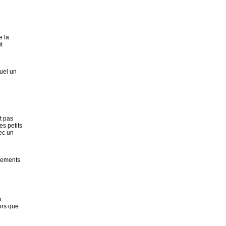
e la
t
quel un
t pas
es petits
vec un
gements
n
ors que