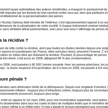
nnement quasi automatique des auteurs récidivistes, a inauguré le quinquennat de
été imposée par les tenants du tout-carcéral contre ceux qui, bien que partisans d
 constitutionnel de la personnalisation des peines.
icolas Sarkozy était ministre de l’intérieur, s’est vigoureusement opposé à lui su
la démesure de la pénalisation de notre société. A chaque événement criminel médiat
c sans véritable débat parlementaire, avec pour seul souci l’affichage de peines d
s la récidive ?
n de lutte contre la récidive, alors que toutes les études menées depuis une ving
saxons et scandinaves (en France, elles sont plus rares), prouvent l’inverse. C’es
tées en milieu libre qui réduisent la récidive. Pourtant, le pourcentage de peines
à très élevé, s’est accru en 2008, atteignant 96 % des condamnations.
 en 2006, sont passées à 90 300 l’année suivante. Avec les peines-planchers, les j
mps : la durée moyenne d’incarcération, de 8,3 mois en 2006, est passée à 9,8 moi
ure pénale ?
 pénales sans diminution réelle de la délinquance. Depuis une vingtaine d’années, 
sionnante inflation : toujours plus d’infractions créées, toujours plus de circonsta
prisonnements prononcés, toujours plus longs.
entré en vigueur le 1er mars 1994, pour une incrimination supprimée, neuf autres 
tions disséminées dans tous les codes et dans de multiples textes que le ministère de
e exact, même à un millier près ! A cela s’ajoute le recours permanent aux circonst