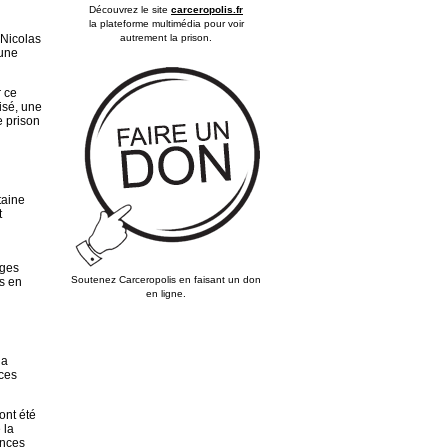
Découvrez le site
carceropolis.fr
la plateforme multimédia pour voir
autrement la prison.
 Nicolas
’une
r ce
isé, une
e prison
taine
t
uges
Soutenez Carceropolis en faisant un don
s en
en ligne.
la
nces
ont été
 la
ances