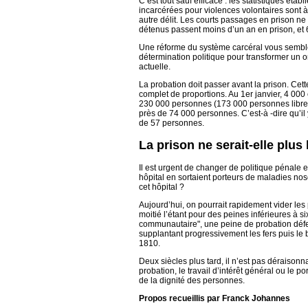
C’est tout sauf efficace : les statistiques ét
incarcérées pour violences volontaires sont 
autre délit. Les courts passages en prison ne 
détenus passent moins d’un an en prison, et 6
Une réforme du système carcéral vous semble-e
détermination politique pour transformer un or
actuelle.
La probation doit passer avant la prison. Ce
complet de proportions. Au 1er janvier, 4 000 
230 000 personnes (173 000 personnes libres
près de 74 000 personnes. C’est-à -dire qu’il
de 57 personnes.
La prison ne serait-elle plus
Il est urgent de changer de politique pénale e
hôpital en sortaient porteurs de maladies no
cet hôpital ?
Aujourd’hui, on pourrait rapidement vider le
moitié l’étant pour des peines inférieures à 
communautaire", une peine de probation défen
supplantant progressivement les fers puis l
1810.
Deux siècles plus tard, il n’est pas déraisonn
probation, le travail d’intérêt général ou le 
de la dignité des personnes.
Propos recueillis par Franck Johannes