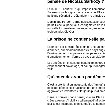
pénale de Nicolas Sarkozy ?
La loi du 10 août 2007, qui impose l’empriso
Sarkozy sous le signe d’une revanche. Elle a 
politique sécuritaire, défendaient le principe
Dominique Perben, garde des sceaux lorsque N
point. Cette loi porte tous les stigmates de 
nouvelle loi pénale est votée, en urgence don
toujours plus élevées.
La prison ne contient-elle pa
La prison est considérée comme l’unique moye
d’années, principalement dans les pays anglo-
l’aménagement des peines et les peines exécu
d’emprisonnement (ferme ou avec sursis), déj
Les entrées en prison, qui étaient de 86 600
emprisonnent davantage, et pour plus longte
2011.
Qu’entendez-vous par démes
C’est la prolifération incessante des "armes"
politique pénale se caractérise par une impres
aggravantes inventées et toujours plus d’em
Dans le nouveau code pénal, voté en 1992 et 
créées. Aujourd’hui, il y a tellement d’infrac
justice est incapable d’en connaître le nombr