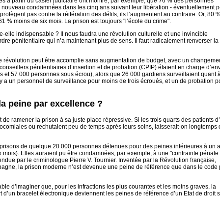
ablies à partir du casier judiciaire ont montré, par exemple, que 76 % des personnes
à nouveau condamnées dans les cinq ans suivant leur libération - éventuellement 
protègent pas contre la réitération des délits, ils l’augmentent au contraire. Or, 80 
1 % moins de six mois. La prison est toujours "l’école du crime".
lle indispensable ? Il nous faudra une révolution culturelle et une invincible
dre pénitentiaire qui n’a maintenant plus de sens. Il faut radicalement renverser la
tte révolution peut être accomplie sans augmentation de budget, avec un changeme
conseillers pénitentiaires d’insertion et de probation (CPIP) étaient en charge d’en
 et 57 000 personnes sous écrou), alors que 26 000 gardiens surveillaient quant 
 y a un personnel de surveillance pour moins de trois écroués, et un de probation p
 la peine par excellence ?
t de ramener la prison à sa juste place répressive. Si les trois quarts des patients d
socomiales ou rechutaient peu de temps après leurs soins, laisserait-on longtemps 
s prisons de quelque 20 000 personnes détenues pour des peines inférieures à un a
six mois). Elles auraient pu être condamnées, par exemple, à une "contrainte pénale
due par le criminologue Pierre V. Tournier. Inventée par la Révolution française,
e bagne, la prison moderne n’est devenue une peine de référence que dans le code
able d’imaginer que, pour les infractions les plus courantes et les moins graves, la
port d’un bracelet électronique deviennent les peines de référence d’un Etat de droit