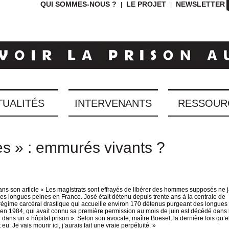
QUI SOMMES-NOUS ?
LE PROJET
NEWSLETTER
|
|
TUALITÉS
INTERVENANTS
RESSOUR
es » : emmurés vivants ?
dans son article « Les magistrats sont effrayés de libérer des hommes supposés ne 
t des longues peines en France. José était détenu depuis trente ans à la centrale de
régime carcéral drastique qui accueille environ 170 détenus purgeant des longues
n 1984, qui avait connu sa première permission au mois de juin est décédé dans l
n dans un « hôpital prison ». Selon son avocate, maître Boesel, la dernière fois qu’el
 eu. Je vais mourir ici, j’aurais fait une vraie perpétuité. »