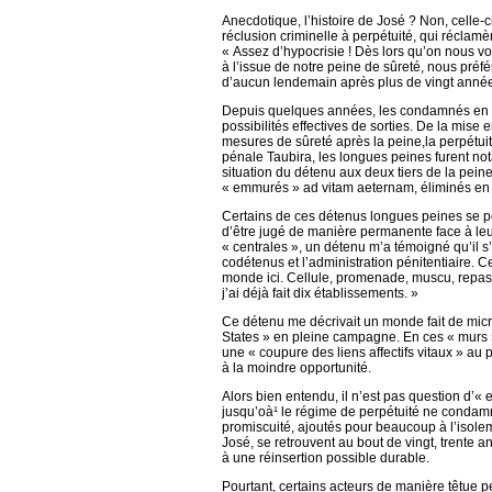
Anecdotique, l’histoire de José ? Non, celle-
réclusion criminelle à perpétuité, qui réclamè
« Assez d’hypocrisie ! Dès lors qu’on nous vo
à l’issue de notre peine de sûreté, nous préfé
d’aucun lendemain après plus de vingt années
Depuis quelques années, les condamnés en mat
possibilités effectives de sorties. De la mise
mesures de sûreté après la peine,la perpétuité
pénale Taubira, les longues peines furent no
situation du détenu aux deux tiers de la pein
« emmurés » ad vitam aeternam, éliminés en so
Certains de ces détenus longues peines se pe
d’être jugé de manière permanente face à leu
« centrales », un détenu m’a témoigné qu’il s’
codétenus et l’administration pénitentiaire. 
monde ici. Cellule, promenade, muscu, repas, bo
j’ai déjà fait dix établissements. »
Ce détenu me décrivait un monde fait de micr
States » en pleine campagne. En ces « murs »
une « coupure des liens affectifs vitaux » au 
à la moindre opportunité.
Alors bien entendu, il n’est pas question d’
jusqu’oà¹ le régime de perpétuité ne condamne
promiscuité, ajoutés pour beaucoup à l’isol
José, se retrouvent au bout de vingt, trente
à une réinsertion possible durable.
Pourtant, certains acteurs de manière têtue 