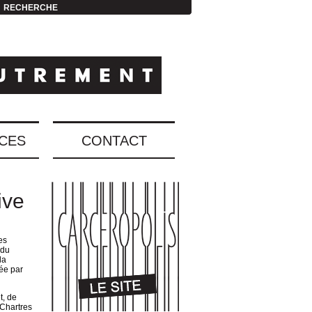
RECHERCHE
CES
CONTACT
ive
es
 du
la
rée par
t, de
 Chartres