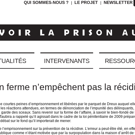
QUI SOMMES-NOUS ?
LE PROJET
NEWSLETTER
|
|
TUALITÉS
INTERVENANTS
RESSOUR
n ferme n’empêchent pas la récid
e courtes peines d’emprisonnement et libérées par le parquet de Dreux auquel ell
é les réactions attendues, en termes de dénonciation de l’impunité des délinquants,
a garde des sceaux. Sans revenir sur la forme de l’affaire, à savoir le bien-fondé de 
Taubira a rappelé qu’il agissait dans le cadre de la loi pénitentiaire de 2009 prépa
débat sur le fond qu’il importerait de mener.
 l’emprisonnement sur la prévention de la récidive. L’erreur a peut-être été, en effe
ublique comme n’étant motivée que par la surpopulation dans la maison d’arrêt de