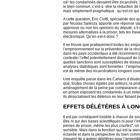
oà¹ les condamnés devaient être incarcérés. L
le bien commun, c’est-à -dire la réduction de
mais simplement pragmatique : qu’est-ce qui
A cette question, Eric Ciotti, spécialiste de
par Nicolas Sarkozy, apporte une réponse sans
approuve ou non les opinions du député, s’il d
mesures alternatives à la prison, tels les t
électronique. Qu’en est-il donc ?
Il se trouve que pratiquement toutes les enquê
l’emprisonnement sur la prévention de la réc
dans les pays occidentaux a été récemment p
contester l’effet potentiellement dissuasif de
quelles sanctions sont susceptibles de dissu
analyses statistiques sont formelles : l’empri
est de même des incarcérations longues compa
Une enquête parue dans les Cahiers d’études p
que, toutes choses égales par ailleurs, la pro
aménagement de la peine par comparaison ave
en prison exposent les condamnés à un milieu
ils désocialisent les détenus en leur faisant pe
EFFETS DÉLÉTÉRES À LO
Il est par conséquent loisible à chacun de so
être ni sur des bases scientifiques ni pour l’
peines de prison, même les plus courtes", on p
sensible. Mais dans la fonction qui est la sie
éclairée et dans la perspective du bien commun
risquent de s’avérer délétères pour l’ensembl