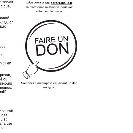
n servait
Découvrez le site
carceropolis.fr
ogique,
la plateforme multimédia pour voir
autrement la prison.
mmandé
e." Qu’on
 aux
sées
e :
 ; il en
prison,
té ou
Soutenez Carceropolis en faisant un don
 séjours
en ligne.
 peines,
ntif.
 saurait
e des
sujet
 analyse
rme