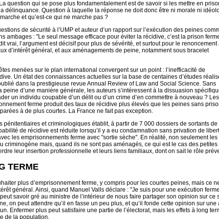
a question qui se pose plus fondamentalement est de savoir si les mettre en priso
 la délinquance. Question à laquelle la réponse ne doit donc être ni morale ni idéol
 marche et qu’est-ce qui ne marche pas ?
s questions de sécurité à l’UMP et auteur d’un rapport sur l’exécution des peines co
 ambages : "Le seul message efficace pour éviter la récidive, c’est la prison ferm
it vrai, l’argument est décisif pour plus de sévérité, et surtout pour le renoncement
ravaux d’intérêt général, et aux aménagements de peine, notamment sous bracelet
tes menées sur le plan international convergent sur un point : l’inefficacité de
idive. Un état des connaissances actuelles sur la base de centaines d’études réali
ublié dans la prestigieuse revue Annual Review of Law and Social Science. Sans
 la peine d’une manière générale, les auteurs s’intéressent à la dissuasion spécifiqu
ader un individu coupable d’un délit ou d’un crime d’en commettre à nouveau ? Les
sonnement ferme produit des taux de récidive plus élevés que les peines sans prison
rées à de plus courtes. La France ne fait pas exception.
énitentiaires et criminologiques établit, à partir de 7 000 dossiers de sortants de 
babilité de récidive est réduite lorsqu’il y a eu condamnation sans privation de liber
c les emprisonnements ferme avec "sortie sèche". En réalité, non seulement les
 criminogène mais, quand ils ne sont pas aménagés, ce qui est le cas des petites
rdre leur insertion professionnelle et leurs liens familiaux, dont on sait le rôle préve
NG TERME
uhaiter plus d’emprisonnement ferme, y compris pour les courtes peines, mais ce ne
intérêt général. Ainsi, quand Manuel Valls déclare : "Je suis pour une exécution ferm
eut savoir gré au ministre de l’intérieur de nous faire partager son opinion sur ce 
nne, on peut attendre qu’il en fasse un peu plus, et qu’il fonde cette opinion sur une
. Enfermer plus peut satisfaire une partie de l’électorat, mais les effets à long te
e de la population.