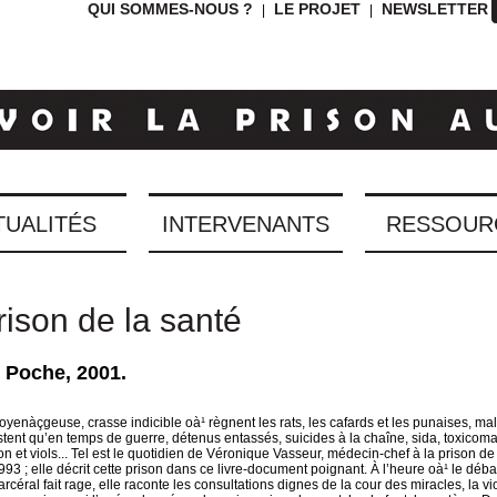
QUI SOMMES-NOUS ?
LE PROJET
NEWSLETTER
|
|
TUALITÉS
INTERVENANTS
RESSOUR
rison de la santé
 Poche, 2001.
yenàçgeuse, crasse indicible oà¹ règnent les rats, les cafards et les punaises, ma
stent qu’en temps de guerre, détenus entassés, suicides à la chaîne, sida, toxicoma
ion et viols... Tel est le quotidien de Véronique Vasseur, médecin-chef à la prison de
93 ; elle décrit cette prison dans ce livre-document poignant. À l’heure oà¹ le débat
céral fait rage, elle raconte les consultations dignes de la cour des miracles, la v