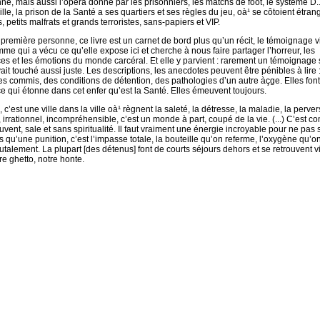
ne, mais aussi l’opéra donné par les prisonniers, les matchs de foot, le système D...
ille, la prison de la Santé a ses quartiers et ses règles du jeu, oà¹ se côtoient étran
, petits malfrats et grands terroristes, sans-papiers et VIP.
a première personne, ce livre est un carnet de bord plus qu’un récit, le témoignage v
me qui a vécu ce qu’elle expose ici et cherche à nous faire partager l’horreur, les
es et les émotions du monde carcéral. Et elle y parvient : rarement un témoignage 
ait touché aussi juste. Les descriptions, les anecdotes peuvent être pénibles à lire 
s commis, des conditions de détention, des pathologies d’un autre àçge. Elles font
ce qui étonne dans cet enfer qu’est la Santé. Elles émeuvent toujours.
 c’est une ville dans la ville oà¹ règnent la saleté, la détresse, la maladie, la pervers
, irrationnel, incompréhensible, c’est un monde à part, coupé de la vie. (...) C’est 
vent, sale et sans spiritualité. Il faut vraiment une énergie incroyable pour ne pas
s qu’une punition, c’est l’impasse totale, la bouteille qu’on referme, l’oxygène qu’o
talement. La plupart [des détenus] font de courts séjours dehors et se retrouvent vit
re ghetto, notre honte.