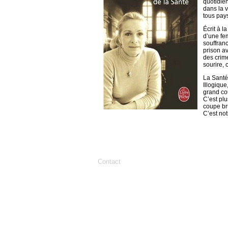
quotidien
dans la v
tous pays
Écrit à l
d’une fem
souffranc
prison av
des crime
sourire, 
La Santé,
Illogique
grand cou
C’est plu
coupe bru
C’est not
Contact