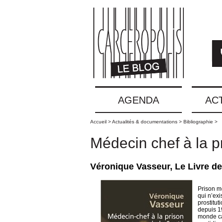
AGENDA
AC
Accueil >
Actualités & documentations >
Bibliographie >
Médecin chef à la p
Véronique Vasseur, Le Livre de
Prison mo
qui n’exi
prostitut
depuis 19
monde car