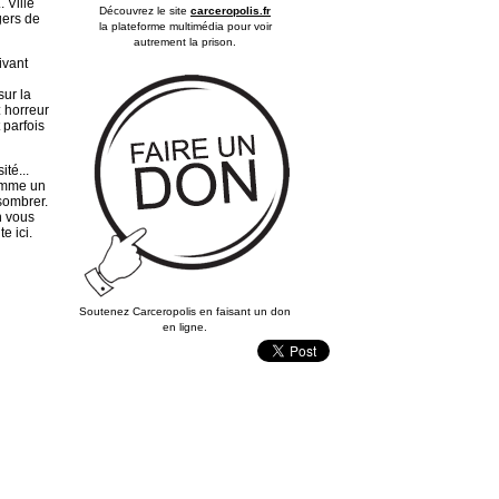
 Ville
Découvrez le site
carceropolis.fr
gers de
la plateforme multimédia pour voir
autrement la prison.
ivant
sur la
: horreur
 parfois
ité...
comme un
 sombrer.
n vous
e ici.
Soutenez Carceropolis en faisant un don
en ligne.