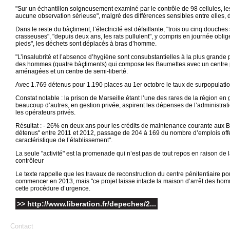
"Sur un échantillon soigneusement examiné par le contrôle de 98 cellules, le
aucune observation sérieuse", malgré des différences sensibles entre elles, d
Dans le reste du bàçtiment, l’électricité est défaillante, "trois ou cinq douch
crasseuses", "depuis deux ans, les rats pullulent", y compris en journée oblige
pieds", les déchets sont déplacés à bras d’homme.
"L’insalubrité et l’absence d’hygiène sont consubstantielles à la plus grande 
des hommes (quatre bàçtiments) qui compose les Baumettes avec un centre p
aménagées et un centre de semi-liberté.
Avec 1.769 détenus pour 1.190 places au 1er octobre le taux de surpopulati
Constat notable : la prison de Marseille étant l’une des rares de la région en 
beaucoup d’autres, en gestion privée, aspirent les dépenses de l’administrati
les opérateurs privés.
Résultat : - 26% en deux ans pour les crédits de maintenance courante aux B
détenus" entre 2011 et 2012, passage de 204 à 169 du nombre d’emplois offert
caractéristique de l’établissement".
La seule "activité" est la promenade qui n’est pas de tout repos en raison de 
contrôleur
Le texte rappelle que les travaux de reconstruction du centre pénitentiaire 
commencer en 2013, mais "ce projet laisse intacte la maison d’arrêt des homme
cette procédure d’urgence.
>> http://www.liberation.fr/depeches/2...
Contact