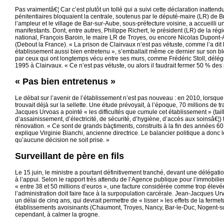
Pas vraimentâ€¦ Car c’est plutôt un tollé qui a suivi cette déclaration inatte
pénitentiaires bloquaient la centrale, soutenus par le député-maire (LR) de B
l’ampleur et le village de Bar-sur-Aube, sous-préfecture voisine, a accueilli 
manifestants. Dont, entre autres, Philippe Richert, le président (LR) de la rég
national, François Baroin, le maire LR de Troyes, ou encore Nicolas Dupont-A
(Debout la France). « La prison de Clairvaux n’est pas vétuste, comme l’a dit l
établissement aussi bien entretenu », s’emballait même ce dernier sur son blog
par ceux qui ont longtemps vécu entre ses murs, comme Frédéric Stoll, délég
1995 à Clairvaux. « Ce n’est pas vétuste, ou alors il faudrait fermer 50 % des 
« Pas bien entretenus »
Le débat sur l’avenir de l’établissement n’est pas nouveau : en 2010, lorsque
trouvait déjà sur la sellette. Une étude prévoyait, à l’époque, 70 millions de tr
Jacques Urvoas a pointé « les difficultés que cumule cet établissement » (ta
d’assainissement, d’électricité, de sécurité, d’hygiène, d’accès aux soinsâ€¦)
rénovation. « Ce sont de grands bàçtiments, construits à la fin des années 60,
explique Virginie Bianchi, ancienne directrice. Le balancier politique a donc 
qu’aucune décision ne soit prise. »
Surveillant de père en fils
Le 15 juin, le ministre a pourtant définitivement tranché, devant une délégat
à l’appui. Selon le rapport très attendu de l’Agence publique pour l’immobilier 
« entre 38 et 50 millions d’euros », une facture considérée comme trop élevée
l’administration doit faire face à la surpopulation carcérale. Jean-Jacques Ur
un délai de cinq ans, qui devrait permettre de « lisser » les effets de la ferm
établissements avoisinants (Chaumont, Troyes, Nancy, Bar-le-Duc, Nogent-sur-
cependant, à calmer la grogne.