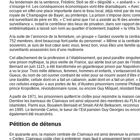
Au lendemain de la sentence, Frédéric Stoll se dit « dégoûté », « anéanti ». « 
s’insurge-t-il. Les conséquences économiques vont être dramatiques. » Avec
occupe en effet une place importante dans le tissu local, déjà miné par de nom
royale de Champagne de Bayel, au printemps. La prison s’impose donc comme
est surveillant de père en fils. « C’est ainsi que l’on a assisté au fil des an
surveillance », notait le contrôleur des lieux de privation, dans son rapport d
emblématiques a laissé son nom au quartier d’isolement, baptisé « la Villa S
A la suite de l’annonce de la fermeture, un groupe « Gardez ouverte la centra
752 membres, dont beaucoup font partie du personnel. « Même si la centrale
souvenirs, je suis de tout cœur avec vous, tenez bon, vous êtes une famille qui 
surveillants assassinés lors d’une mutinerie.
Cet attachement de la profession à l’établissement, qui peut paraître singulier
une prison mythique, la plus vieille de France, qui abrite tout un pan de l’his
Bernard en juin 1115, a été transformée en gigantesque prison par Napoléon Ie
a vu le jour. Trois mille détenus, femmes, hommes et enfants, s’entasseront
Gueux, du nom de cet ouvrier contraint de voler pour se nourrir avant d’être in
une bastille, cellule dont on a fait un cabanon, autel dont on a fait un pilori.
ces cellules exiguà« s aux portes de fer, d’illustres prisonniers comme Philip
prince Kropotkine, révolutionnaire russe, ou encore Guy Môquet, résistant fra
A partir de 1971, les prisonniers quittent le cloître pour rejoindre la maison c
Derrière les barreaux de Clairvaux ont ainsi séjourné des membres du FLN et
islamistes. Parmi eux, Boualem Bensaïd et Smaïn Aït Ali Belkacem, reconnus 
en 1995. Le terroriste Carlos, le tueur de l’Est parisien Guy Georges ou enco
également été incarcérés.
Pétition de détenus
En quarante ans, la maison centrale de Clairvaux est ainsi devenue la prison d
« Certes, Clairvaux coûte cher à entretenir, mais faut-il uniquement tenir com