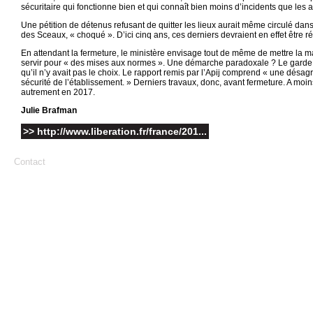
sécuritaire qui fonctionne bien et qui connaît bien moins d’incidents que les a
Une pétition de détenus refusant de quitter les lieux aurait même circulé dans
des Sceaux, « choqué ». D’ici cinq ans, ces derniers devraient en effet être 
En attendant la fermeture, le ministère envisage tout de même de mettre la ma
servir pour « des mises aux normes ». Une démarche paradoxale ? Le garde
qu’il n’y avait pas le choix. Le rapport remis par l’Apij comprend « une désa
sécurité de l’établissement. » Derniers travaux, donc, avant fermeture. A m
autrement en 2017.
Julie Brafman
>> http://www.liberation.fr/france/201...
Contact