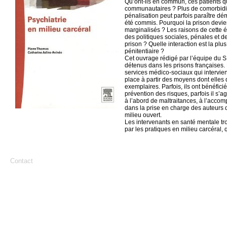
Qu’ont-ils en commun, ces patients qu
communautaires ? Plus de comorbidité
pénalisation peut parfois paraître dém
été commis. Pourquoi la prison devien
marginalisés ? Les raisons de cette év
des politiques sociales, pénales et d
prison ? Quelle interaction est la pl
pénitentiaire ?
Cet ouvrage rédigé par l’équipe du SM
détenus dans les prisons françaises. 
services médico-sociaux qui intervie
place à partir des moyens dont elles
exemplaires. Parfois, ils ont bénéfic
prévention des risques, parfois il s’a
à l’abord de maltraitances, à l’acc
dans la prise en charge des auteurs 
milieu ouvert.
Les intervenants en santé mentale tr
par les pratiques en milieu carcéral,
Contact