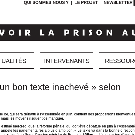
QUI SOMMES-NOUS ?
LE PROJET
NEWSLETTER
|
|
TUALITÉS
INTERVENANTS
RESSOUR
un bon texte inachevé » selon
t de loi, qui sera débattu à l’Assemblée en juin, contient des propositions bienvenues
 mais les moyens risquent de manquer.
estimé mercredi que la réforme pénale, qui doit être débattue en juin à l’Assembl
a appelé les parlementaires à plus d’ambition. « Le texte va dans la bonne direction,
, a expliqué au Sénat l’ancien ministre de François Mitterrand à l’occasion d’auditi