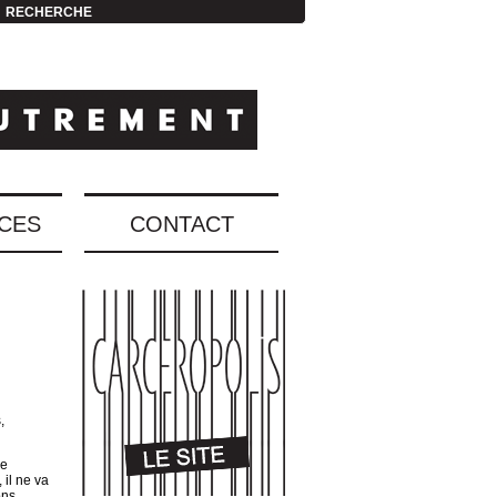
RECHERCHE
CES
CONTACT
,
ée
 il ne va
ons