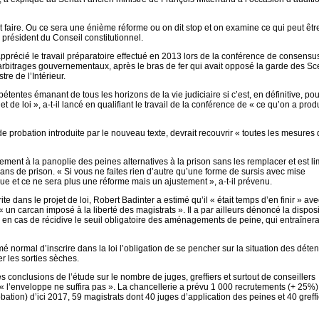
faire. Ou ce sera une énième réforme ou on dit stop et on examine ce qui peut être
 président du Conseil constitutionnel.
r apprécié le travail préparatoire effectué en 2013 lors de la conférence de consensu
 arbitrages gouvernementaux, après le bras de fer qui avait opposé la garde des Sc
re de l’Intérieur.
tentes émanant de tous les horizons de la vie judiciaire si c’est, en définitive, po
 de loi », a-t-il lancé en qualifiant le travail de la conférence de « ce qu’on a prod
 de probation introduite par le nouveau texte, devrait recouvrir « toutes les mesures 
ement à la panoplie des peines alternatives à la prison sans les remplacer et est li
ns de prison. « Si vous ne faites rien d’autre qu’une forme de sursis avec mise
e et ce ne sera plus une réforme mais un ajustement », a-t-il prévenu.
te dans le projet de loi, Robert Badinter a estimé qu’il « était temps d’en finir » ave
un carcan imposé à la liberté des magistrats ». Il a par ailleurs dénoncé la disposi
s en cas de récidive le seuil obligatoire des aménagements de peine, qui entraînera
normal d’inscrire dans la loi l’obligation de se pencher sur la situation des déte
er les sorties sèches.
es conclusions de l’étude sur le nombre de juges, greffiers et surtout de conseillers
 « l’enveloppe ne suffira pas ». La chancellerie a prévu 1 000 recrutements (+ 25%
obation) d’ici 2017, 59 magistrats dont 40 juges d’application des peines et 40 greff