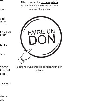
Découvrez le site
carceropolis.fr
la plateforme multimédia pour voir
autrement la prison.
 fait
s, ne
eaux,
ur ne pas
uit de
qui ne
mitée
Soutenez Carceropolis en faisant un don
c cette
en ligne.
tion qui
it des
nus ayant
) dans
iers