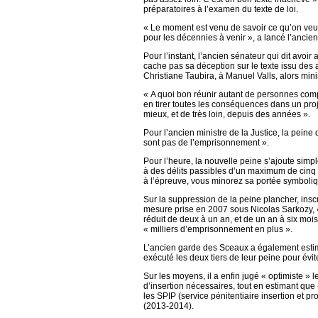
préparatoires à l’examen du texte de loi.
« Le moment est venu de savoir ce qu’on veut 
pour les décennies à venir », a lancé l’ancien
Pour l’instant, l’ancien sénateur qui dit avoi
cache pas sa déception sur le texte issu des
Christiane Taubira, à Manuel Valls, alors minist
« A quoi bon réunir autant de personnes compé
en tirer toutes les conséquences dans un projet
mieux, et de très loin, depuis des années ».
Pour l’ancien ministre de la Justice, la peine
sont pas de l’emprisonnement ».
Pour l’heure, la nouvelle peine s’ajoute simpl
à des délits passibles d’un maximum de cinq a
à l’épreuve, vous minorez sa portée symboliqu
Sur la suppression de la peine plancher, inscri
mesure prise en 2007 sous Nicolas Sarkozy, « 
réduit de deux à un an, et de un an à six moi
« milliers d’emprisonnement en plus ».
L’ancien garde des Sceaux a également estimé 
exécuté les deux tiers de leur peine pour évit
Sur les moyens, il a enfin jugé « optimiste » l
d’insertion nécessaires, tout en estimant que
les SPIP (service pénitentiaire insertion et pr
(2013-2014).