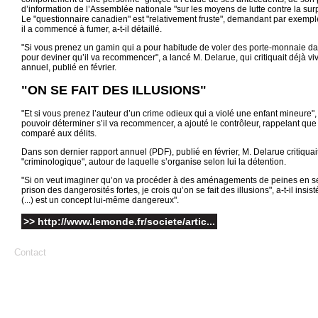
d’information de l’Assemblée nationale "sur les moyens de lutte contre la sur
Le "questionnaire canadien" est "relativement fruste", demandant par exemple
il a commencé à fumer, a-t-il détaillé.
"Si vous prenez un gamin qui a pour habitude de voler des porte-monnaie dan
pour deviner qu’il va recommencer", a lancé M. Delarue, qui critiquait déjà 
annuel, publié en février.
"ON SE FAIT DES ILLUSIONS"
"Et si vous prenez l’auteur d’un crime odieux qui a violé une enfant mineure"
pouvoir déterminer s’il va recommencer, a ajouté le contrôleur, rappelant que 
comparé aux délits.
Dans son dernier rapport annuel (PDF), publié en février, M. Delarue critiqua
"criminologique", autour de laquelle s’organise selon lui la détention.
"Si on veut imaginer qu’on va procéder à des aménagements de peines en se 
prison des dangerosités fortes, je crois qu’on se fait des illusions", a-t-il in
(...) est un concept lui-même dangereux".
>> http://www.lemonde.fr/societe/artic...
Contact