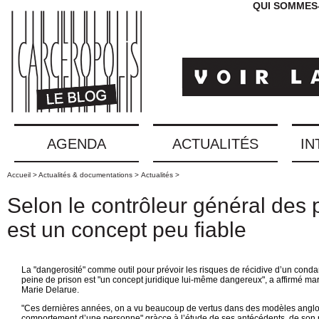
QUI SOMMES
AGENDA
ACTUALITÉS
IN
Accueil >
Actualités & documentations >
Actualités >
Selon le contrôleur général des p
est un concept peu fiable
La "dangerosité" comme outil pour prévoir les risques de récidive d’un con
peine de prison est "un concept juridique lui-même dangereux", a affirmé mar
Marie Delarue.
"Ces dernières années, on a vu beaucoup de vertus dans des modèles anglo
comportement d’une personne" gràçce à l’étude de ses antécédents, de son 