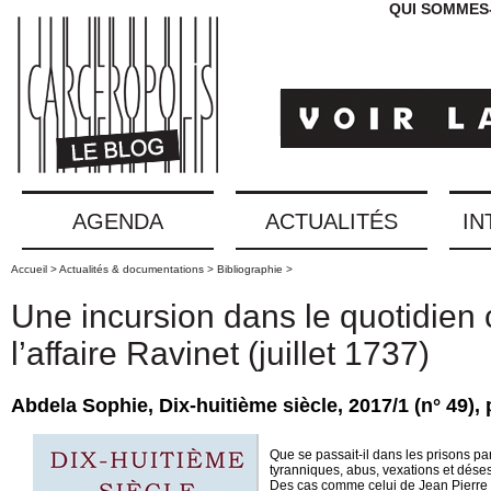
QUI SOMMES
AGENDA
ACTUALITÉS
IN
Accueil >
Actualités & documentations >
Bibliographie >
Une incursion dans le quotidien c
l’affaire Ravinet (juillet 1737)
Abdela Sophie, Dix-huitième siècle, 2017/1 (n° 49), 
Que se passait-il dans les prisons p
tyranniques, abus, vexations et désesp
Des cas comme celui de Jean Pierre R